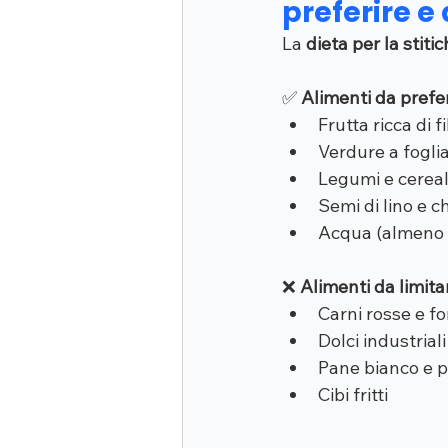
preferire e
La 
dieta per la stiti
✅ 
Alimenti da prefe
Frutta ricca di 
Verdure a fogli
Legumi e cereali
Semi di lino e c
Acqua (almeno 1,
❌ 
Alimenti da limita
Carni rosse e f
Dolci industriali
Pane bianco e p
Cibi fritti