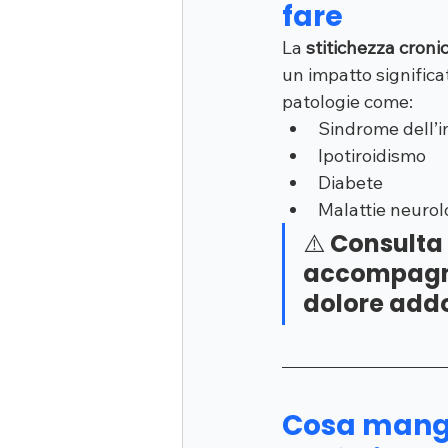
fare
La 
stitichezza croni
un impatto significat
patologie come:
Sindrome dell’in
Ipotiroidismo
Diabete
Malattie neurol
⚠️ Consulta 
accompagna
dolore add
Cosa mangia