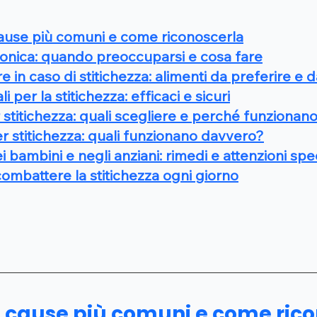
cause più comuni e come riconoscerla
ronica: quando preoccuparsi e cosa fare
 in caso di stitichezza: alimenti da preferire e d
i per la stitichezza: efficaci e sicuri
r stitichezza: quali scegliere e perché funzionan
er stitichezza: quali funzionano davvero?
i bambini e negli anziani: rimedi e attenzioni spec
combattere la stitichezza ogni giorno
: cause più comuni e come ric