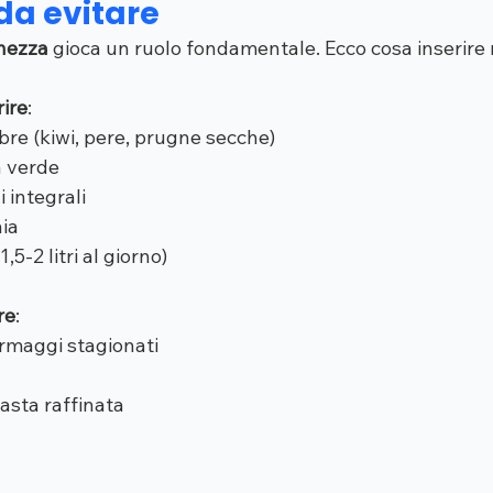
 da evitare
chezza
 gioca un ruolo fondamentale. Ecco cosa inserire n
rire
:
fibre (kiwi, pere, prugne secche)
a verde
 integrali
hia
5-2 litri al giorno)
re
:
ormaggi stagionati
asta raffinata