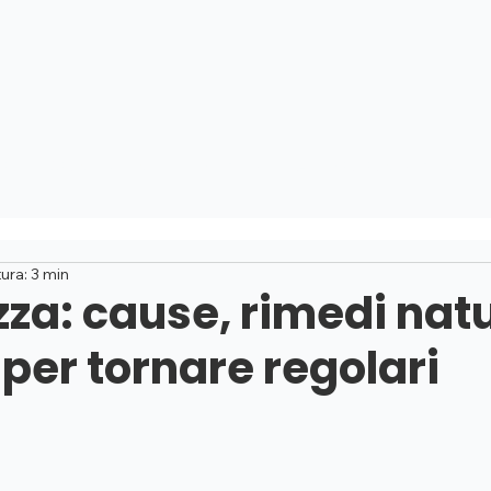
NO
CONSULENZE
RIMEDI
APPROFONDIMENTI
ura: 3 min
zza: cause, rimedi natu
 per tornare regolari