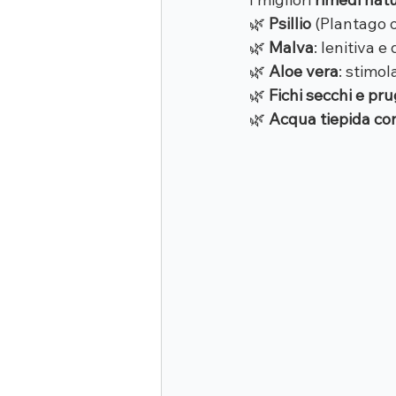
🌿 
Psillio
 (Plantago o
🌿 
Malva
: lenitiva e
🌿 
Aloe vera
: stimol
🌿 
Fichi secchi e pr
🌿 
Acqua tiepida con