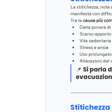
La 
stitichezza
, nota
manifesta con diffic
Tra le 
cause più com
Dieta povera di 
Scarso apporto 
Vita sedentaria
Stress e ansia
Uso prolungato d
Alterazioni del 
📌 Si parla 
evacuazion
Stitichezza