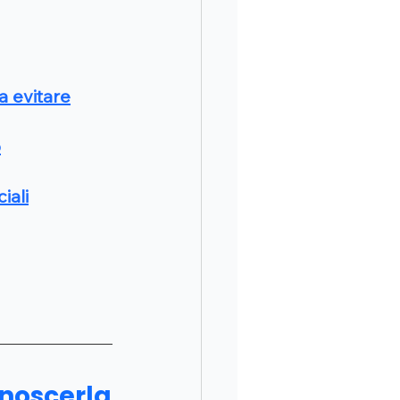
a evitare
o
iali
onoscerla