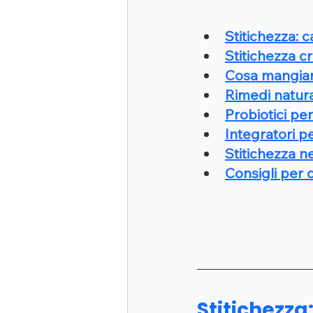
Stitichezza: 
Stitichezza c
Cosa mangiare
Rimedi natural
Probiotici pe
Integratori p
Stitichezza ne
Consigli per 
Stitichezza