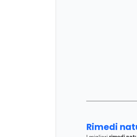
Rimedi natur
I migliori 
rimedi natu