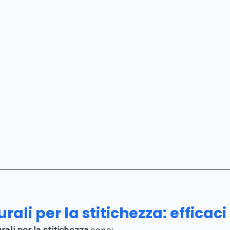
ali per la stitichezza: efficaci 
rali per la stitichezza
 sono: