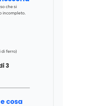
so che si 
o incompleto. 
di ferro)
i 3 
e cosa 