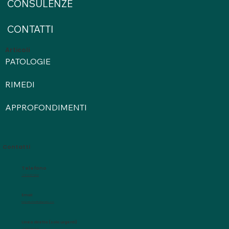
CONSULENZE
CONTATTI
Articoli
PATOLOGIE
RIMEDI
APPROFONDIMENTI
Contatti
Telefono
+39 3518112321
Email
helpnaturhealth@gmail.com
Linea diretta (solo urgenti)
+39 3518112321