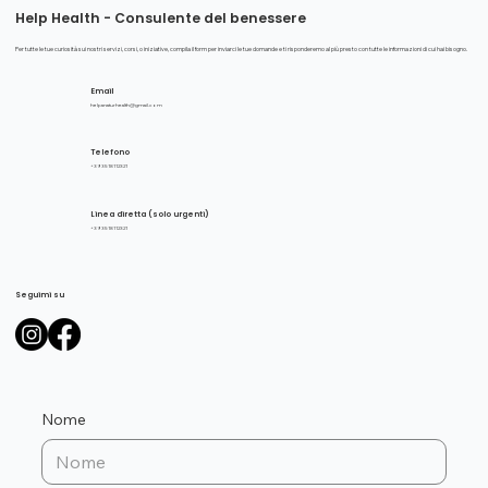
Help Health - Consulente del benessere
Per tutte le tue curiosità sui nostri servizi, corsi, o iniziative, compila il form per inviarci le tue domande e ti risponderemo al più presto con tutte le informazioni di cui hai bisogno.
Email
helpanaturhealth@gmail.com
Telefono
+39 3518112321
Linea diretta (solo urgenti)
+39 3518112321
Seguimi su
Nome