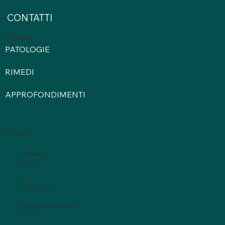
CONTATTI
Articoli
PATOLOGIE
RIMEDI
APPROFONDIMENTI
Contatti
Telefono
+39 3518112321
Email
helpnaturhealth@gmail.com
Linea diretta (solo urgenti)
+39 3518112321