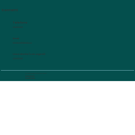
Contatti
Telefono
+39 3518112321
Email
helpnaturhealth@gmail.com
Linea diretta (solo urgenti)
+39 3518112321
(C) 2024 -Partita IVA 05096190284
Privacy Policy
Cookie Policy