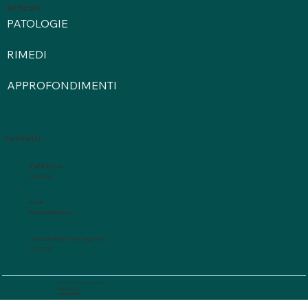
Articoli
PATOLOGIE
RIMEDI
APPROFONDIMENTI
Contatti
Telefono
+39 3518112321
Email
helpnaturhealth@gmail.com
Linea diretta (solo urgenti)
+39 3518112321
(C) 2024 -Partita IVA 05096190284
Privacy Policy
Cookie Policy