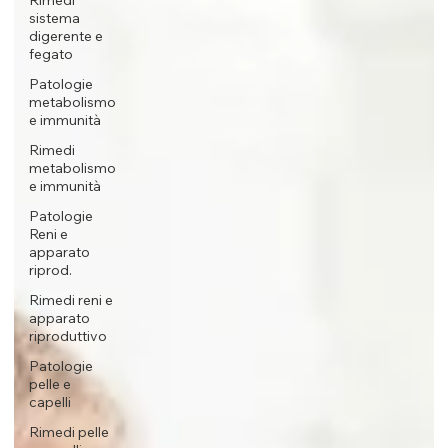
Rimedi
sistema
digerente e
fegato
Patologie
metabolismo
e immunità
Rimedi
metabolismo
e immunità
Patologie
Reni e
apparato
riprod.
Rimedi reni e
apparato
riproduttivo
Patologie
pelle e
capelli
Rimedi pelle