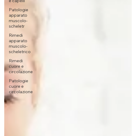
e capelli
Patologie
apparato
muscolo-
scheletr
Rimedi
apparato
muscolo-
scheletrico
Rimedi
cuore e
circolazione
Patologie
cuore e
circolazione