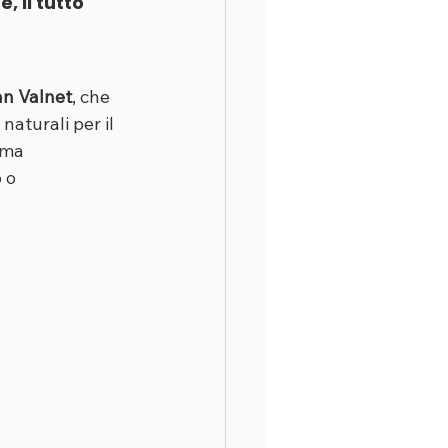
 il tutto 
n Valnet
, che 
naturali per il 
ema 
 o 