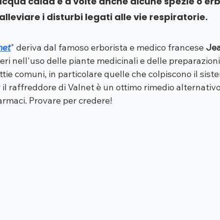
acqua calda e a volte anche alcune spezie o erbe,
alleviare i disturbi legati alle vie respiratorie.
net
" deriva dal famoso erborista e medico francese 
Jea
eri nell'uso delle piante medicinali e delle preparazioni 
tie comuni, in particolare quelle che colpiscono il sist
er il raffreddore di Valnet è un ottimo rimedio alternativo
rmaci. Provare per credere!