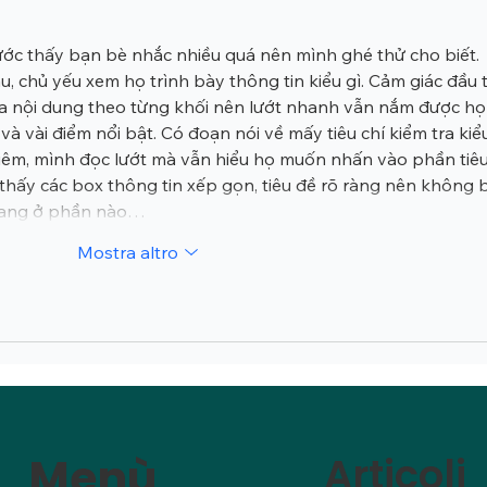
ước thấy bạn bè nhắc nhiều quá nên mình ghé thử cho biết. 
 chủ yếu xem họ trình bày thông tin kiểu gì. Cảm giác đầu t
hia nội dung theo từng khối nên lướt nhanh vẫn nắm được họ
 và vài điểm nổi bật. Có đoạn nói về mấy tiêu chí kiểm tra kiể
êm, mình đọc lướt mà vẫn hiểu họ muốn nhấn vào phần tiêu
hấy các box thông tin xếp gọn, tiêu đề rõ ràng nên không b
t đang ở phần nào…
Mostra altro
Menù
Articoli