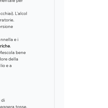
amentale per 
chiai). L'alcol 
ratorie. 
ersione 
annella e i 
riche
.
 Mescola bene 
ore della 
io e a 
di 
leggera tosse. 