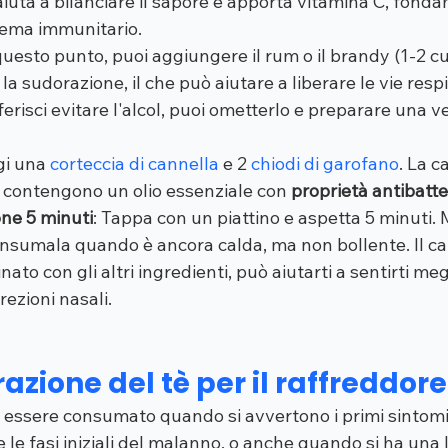
aiuta a bilanciare il sapore e apporta vitamina C, fond
stema immunitario.
questo punto, puoi aggiungere il rum o il brandy (1-2 cuc
la sudorazione, il che può aiutare a liberare le vie respi
ferisci evitare l'alcol, puoi ometterlo e preparare una v
gi una 
corteccia di cannella
 e 2 
chiodi di garofano
. La c
 contengono un olio essenziale con 
proprietà antibatte
one 5 minuti
: Tappa con un piattino e aspetta 5 minuti.
nsumala quando è ancora calda, ma non bollente. Il cal
to con gli altri ingredienti, può aiutarti a sentirti megl
rezioni nasali.
zione del tè per il raffreddore
ò essere consumato quando si avvertono i primi sintomi 
 le fasi iniziali del malanno, o anche quando si ha una 