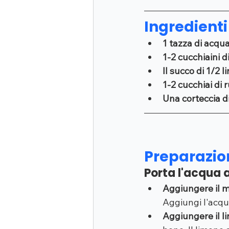
Ingredienti 
1 tazza di acqu
1-2 cucchiaini d
Il succo di 1/2 
1-2 cucchiai di
Una corteccia di
Preparazion
Porta l'acqua a
Aggiungere il m
Aggiungi l'acqu
Aggiungere il l