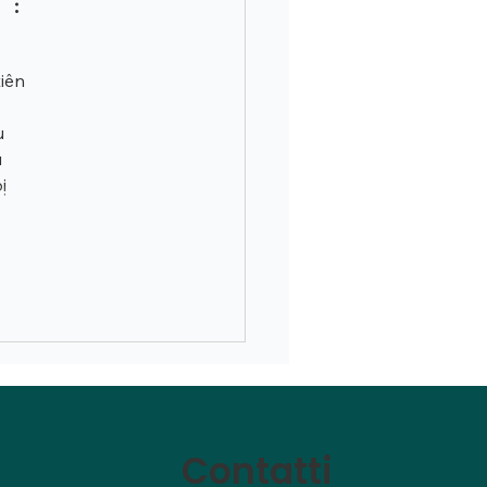
iên 
 
u 
 
ị 
Contatti