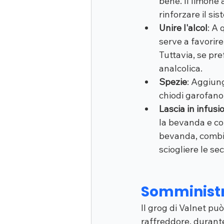
bene. Il limone 
rinforzare il si
Unire l'alcol
: A 
serve a favorire 
Tuttavia, se pre
analcolica.
Spezie
: Aggiun
chiodi garofano
Lascia in infusi
la bevanda e co
bevanda, combina
sciogliere le sec
Somministra
Il grog di Valnet pu
raffreddore, durante