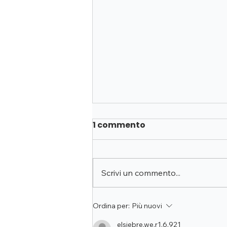
1 commento
Scrivi un commento...
Il balsamo di tigre:
Ordina per:
Più nuovi
storia, usi e
elsiebre.we.r1.6.921