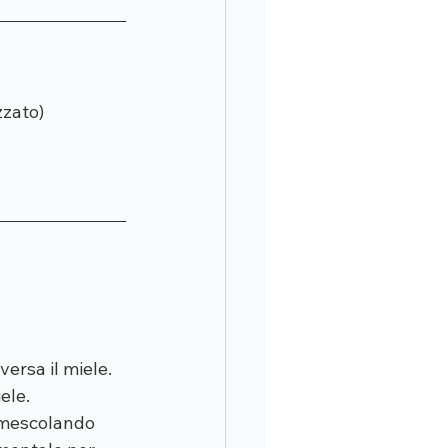
zzato)
versa il miele. 
ele.
 mescolando 