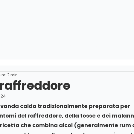
NO
CONSULENZE
RIMEDI
APPROFONDIMENTI
ura: 2 min
l raffreddore
024
bevanda calda tradizionalmente preparata per 
intomi del raffreddore, della tosse e dei malanni
a ricetta che combina alcol (generalmente rum 